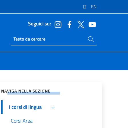
IT
EN
Seguici su:
Cerca nel sito
Ricerca sito live
vidi sui Social Network
NAVIGA NELLA SEZIONE
I corsi di lingua
Corsi Area