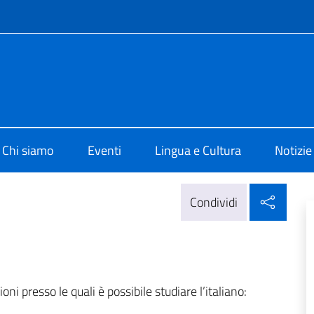
e menù
o di Cultura di Hong Kong
Chi siamo
Eventi
Lingua e Cultura
Notizie
Condi
Condividi
i presso le quali è possibile studiare l’italiano: