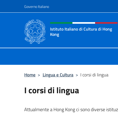
Salta al contenuto
Governo Italiano
Intestazione sito, social 
Istituto Italiano di Cultura di Hong
Kong
Il sito ufficiale dell'Istituto Italian
Home
>
Lingua e Cultura
>
I corsi di lingua
I corsi di lingua
Attualmente a Hong Kong ci sono diverse istituzion