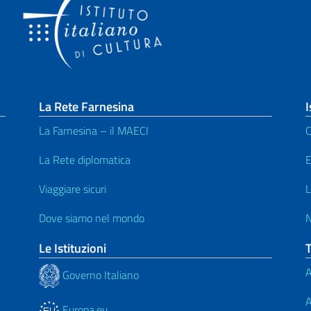
La Rete Farnesina
I
La Farnesina – il MAECI
C
La Rete diplomatica
E
Viaggiare sicuri
L
Dove siamo nel mondo
N
Le Istituzioni
A
Governo Italiano
A
Europa.eu