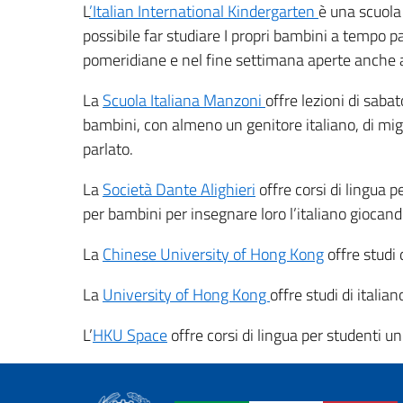
L
’Italian International Kindergarten
è una scuola
possibile far studiare I propri bambini a tempo p
pomeridiane e nel fine settimana aperte anche 
La
Scuola Italiana Manzoni
offre lezioni di saba
bambini, con almeno un genitore italiano, di migli
parlato.
La
Società Dante Alighieri
offre corsi di lingua 
per bambini per insegnare loro l’italiano giocand
La
Chinese University of Hong Kong
offre studi d
La
University of Hong Kong
offre studi di italian
L’
HKU Space
offre corsi di lingua per studenti uni